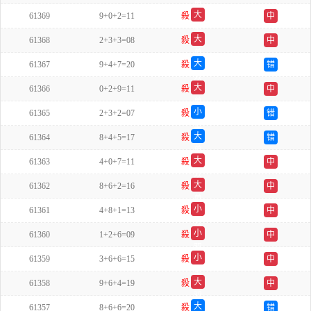
单
大
61369
9+0+2=11
殺
中
单
大
61368
2+3+3=08
殺
中
单
大
61367
9+4+7=20
殺
错
双
大
61366
0+2+9=11
殺
中
单
小
61365
2+3+2=07
殺
错
单
大
61364
8+4+5=17
殺
错
单
大
61363
4+0+7=11
殺
中
双
大
61362
8+6+2=16
殺
中
单
小
61361
4+8+1=13
殺
中
双
小
61360
1+2+6=09
殺
中
双
小
61359
3+6+6=15
殺
中
单
大
61358
9+6+4=19
殺
中
双
大
61357
8+6+6=20
殺
错