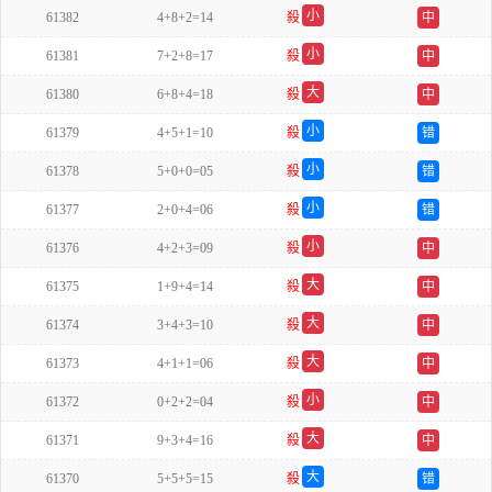
小
61382
4+8+2=14
殺
中
单
小
61381
7+2+8=17
殺
中
双
大
61380
6+8+4=18
殺
中
单
小
61379
4+5+1=10
殺
错
双
小
61378
5+0+0=05
殺
错
单
小
61377
2+0+4=06
殺
错
双
小
61376
4+2+3=09
殺
中
双
大
61375
1+9+4=14
殺
中
单
大
61374
3+4+3=10
殺
中
单
大
61373
4+1+1=06
殺
中
双
小
61372
0+2+2=04
殺
中
单
大
61371
9+3+4=16
殺
中
单
大
61370
5+5+5=15
殺
错