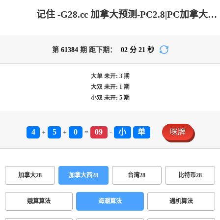
记住 -G28.cc 加拿大预测-PC2.8|PC加拿大2.8预测结果|加拿大咪牌刮刮结果|加拿大2.8在线开奖结果预测|PC在线预测网站|加拿大2.8预测开奖分析_加拿大官网在线走势数据分析!
第
61384
期 距下期：
02
分
21
秒
大单
未开:
3
期
大双
未开:
1
期
小双
未开:
5
期
4
5
0
09
小
单
咪牌
+
+
=
-
加拿大28
加拿大西28
台湾28
比特币28
娥算算法
海潮算法
通机算法