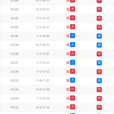
大
61344
6+1+8=15
殺
中
双
大
61343
0+3+9=12
殺
中
单
小
61342
7+1+3=11
殺
中
双
大
61341
2+1+8=11
殺
中
单
小
61340
1+2+0=03
殺
错
单
大
61339
8+7+8=23
殺
错
单
大
61338
1+3+3=07
殺
中
单
小
61337
1+7+5=13
殺
错
单
大
61336
7+5+3=15
殺
中
双
大
61335
7+9+7=23
殺
错
单
小
61334
9+9+2=20
殺
中
单
小
61333
7+3+4=14
殺
中
双
大
61332
8+4+2=14
殺
中
单