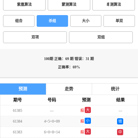
紫凰算法
蒙测算法
豸测算法
组合
杀组
大小
单双
双项
双组
100期 正确：69 期 错误：31 期
正确率：69%
预测
走势
统计
期号
号码
预测
结果
大
61385
---
殺
---
单
小
61384
4+5+0=09
殺
错
单
大
61383
6+0+8=14
殺
中
单