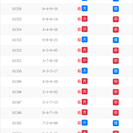
双
大
61356
6+4+9=19
殺
错
单
小
61355
0+8+6=14
殺
中
双
小
61354
4+4+8=16
殺
中
单
大
61353
9+8+8=25
殺
错
单
大
61352
0+5+0=05
殺
中
单
小
61351
3+7+8=18
殺
中
单
大
61350
9+3+5=17
殺
错
单
大
61349
4+0+6=10
殺
中
双
大
61348
2+1+0=03
殺
中
单
大
61347
5+1+7=13
殺
中
双
大
61346
8+4+7=19
殺
中
双
小
61345
7+2+0=09
殺
错
单