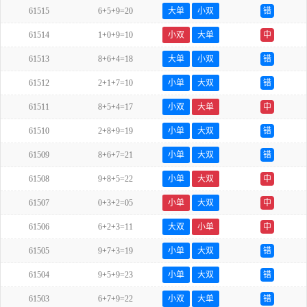
61515
6+5+9=20
大单
小双
错
61514
1+0+9=10
小双
大单
中
61513
8+6+4=18
大单
小双
错
61512
2+1+7=10
小单
大双
错
61511
8+5+4=17
小双
大单
中
61510
2+8+9=19
小单
大双
错
61509
8+6+7=21
小单
大双
错
61508
9+8+5=22
小单
大双
中
61507
0+3+2=05
小单
大双
中
61506
6+2+3=11
大双
小单
中
61505
9+7+3=19
小单
大双
错
61504
9+5+9=23
小单
大双
错
61503
6+7+9=22
小双
大单
错