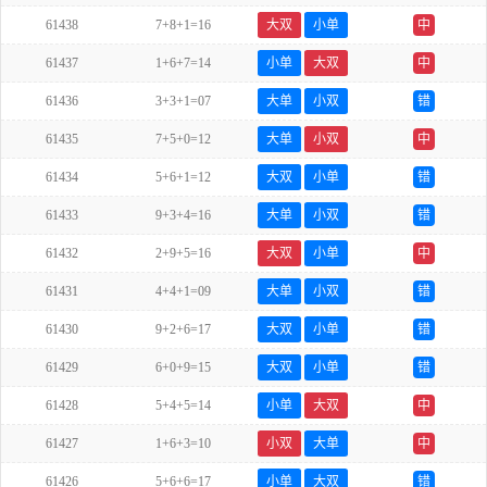
61438
7+8+1=16
大双
小单
中
61437
1+6+7=14
小单
大双
中
61436
3+3+1=07
大单
小双
错
61435
7+5+0=12
大单
小双
中
61434
5+6+1=12
大双
小单
错
61433
9+3+4=16
大单
小双
错
61432
2+9+5=16
大双
小单
中
61431
4+4+1=09
大单
小双
错
61430
9+2+6=17
大双
小单
错
61429
6+0+9=15
大双
小单
错
61428
5+4+5=14
小单
大双
中
61427
1+6+3=10
小双
大单
中
61426
5+6+6=17
小单
大双
错