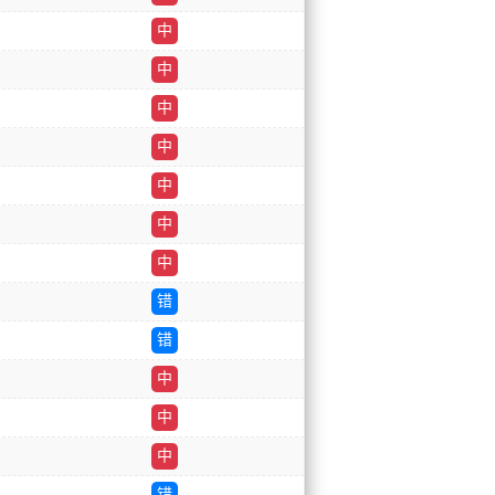
中
中
中
中
中
中
中
错
错
中
中
中
错