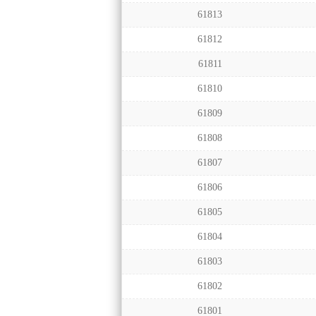
61813
61812
61811
61810
61809
61808
61807
61806
61805
61804
61803
61802
61801