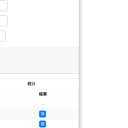
统计
结果
---
错
错