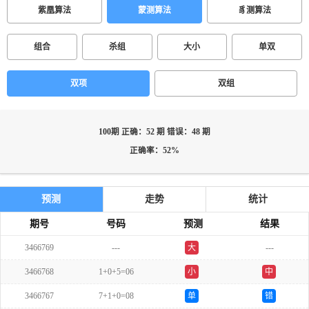
紫凰算法
蒙测算法
豸测算法
组合
杀组
大小
单双
双项
双组
100期 正确：52 期 错误：48 期
正确率：52%
预测
走势
统计
期号
号码
预测
结果
3466769
---
大
---
3466768
1+0+5=06
小
中
3466767
7+1+0=08
单
错