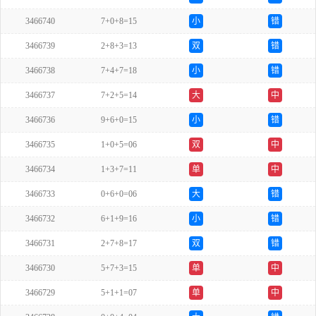
3466740
7+0+8=15
小
错
3466739
2+8+3=13
双
错
3466738
7+4+7=18
小
错
3466737
7+2+5=14
大
中
3466736
9+6+0=15
小
错
3466735
1+0+5=06
双
中
3466734
1+3+7=11
单
中
3466733
0+6+0=06
大
错
3466732
6+1+9=16
小
错
3466731
2+7+8=17
双
错
3466730
5+7+3=15
单
中
3466729
5+1+1=07
单
中