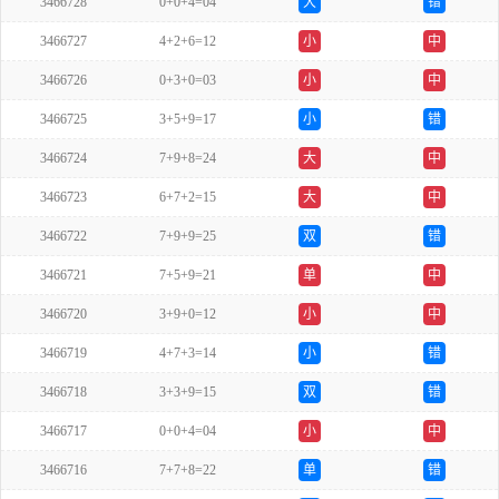
3466728
0+0+4=04
大
错
3466727
4+2+6=12
小
中
3466726
0+3+0=03
小
中
3466725
3+5+9=17
小
错
3466724
7+9+8=24
大
中
3466723
6+7+2=15
大
中
3466722
7+9+9=25
双
错
3466721
7+5+9=21
单
中
3466720
3+9+0=12
小
中
3466719
4+7+3=14
小
错
3466718
3+3+9=15
双
错
3466717
0+0+4=04
小
中
3466716
7+7+8=22
单
错