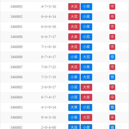
3466893
4+7+5=16
大双
小单
中
3466892
6+4+4=14
大双
小单
中
3466891
6+6+6=18
大双
小单
中
3466890
6+4+7=17
大单
小双
中
3466889
7+1+8=16
大双
小单
中
3466888
6+7+4=17
小单
大双
错
3466887
7+8+7=22
大双
小单
中
3466886
7+5+7=19
小单
大双
错
3466885
2+6+9=17
小双
大单
中
3466884
6+7+4=17
小双
大单
中
3466883
4+1+9=14
大单
小双
错
3466882
9+4+3=16
小单
大双
中
3466881
2+0+4=06
大双
小单
错