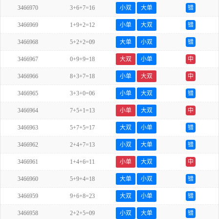
3466970
3+6+7=16
小双
大单
错
3466969
1+9+2=12
小单
大双
错
3466968
5+2+2=09
大单
小双
错
3466967
0+9+9=18
大双
小单
中
3466966
8+3+7=18
小单
大双
中
3466965
3+3+0=06
小单
大双
错
3466964
7+5+1=13
小单
大双
中
3466963
5+7+5=17
大双
小单
错
3466962
2+4+7=13
小双
大单
错
3466961
1+4+6=11
小单
大双
中
3466960
5+9+4=18
大单
小双
错
3466959
9+6+8=23
大双
小单
错
3466958
2+2+5=09
小双
大单
错