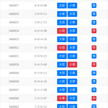
3466957
4+4+0=08
大双
小单
错
3466956
3+9+0=12
小单
大双
错
3466955
5+8+2=15
大双
小单
错
3466954
4+0+4=08
小双
大单
中
3466953
4+8+4=16
大单
小双
错
3466952
3+7+0=10
小双
大单
中
3466951
5+9+9=23
大双
小单
错
3466950
0+4+5=09
大双
小单
中
3466949
9+3+0=12
大双
小单
错
3466948
8+4+4=16
小双
大单
错
3466947
6+1+1=08
大双
小单
错
3466946
1+3+3=07
小单
大双
中
3466945
7+5+0=12
大双
小单
错