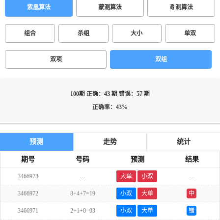
紫凰算法
蒙测算法
豸测算法
组合
杀组
大小
单双
双项
双组
100期 正确：43 期 错误：57 期
正确率：43%
预测
走势
统计
期号
号码
预测
结果
3466973
---
大单
小双
---
3466972
8+4+7=19
小双
大单
中
3466971
2+1+0=03
小双
大单
错