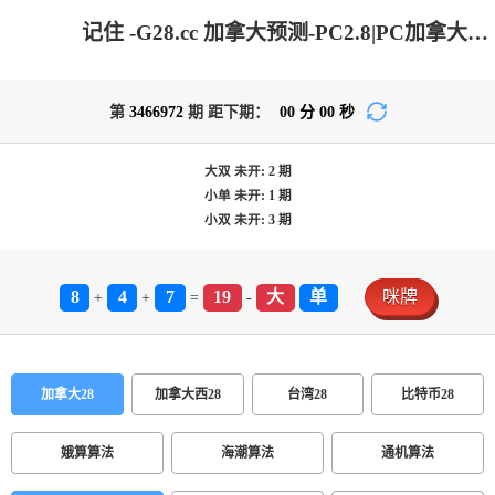
记住 -G28.cc 加拿大预测-PC2.8|PC加拿大2.8预测结果|加拿大咪牌刮刮结果|加拿大2.8在线开奖结果预测|PC在线预测网站|加拿大2.8预测开奖分析_加拿大官网在线走势数据分析!
第
3466972
期 距下期：
00
分
00
秒
大双
未开:
2
期
小单
未开:
1
期
小双
未开:
3
期
8
4
7
19
大
单
咪牌
+
+
=
-
加拿大28
加拿大西28
台湾28
比特币28
娥算算法
海潮算法
通机算法