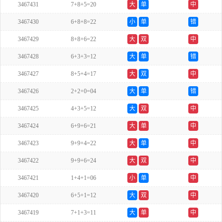
3467431
7+8+5=20
大
单
中
3467430
6+8+8=22
小
单
错
3467429
8+8+6=22
大
双
中
3467428
6+3+3=12
大
单
错
3467427
8+5+4=17
大
双
中
3467426
2+2+0=04
大
单
错
3467425
4+3+5=12
大
双
中
3467424
6+9+6=21
大
单
中
3467423
9+9+4=22
大
单
中
3467422
9+9+6=24
大
双
中
3467421
1+4+1=06
小
单
中
3467420
6+5+1=12
大
双
中
3467419
7+1+3=11
大
单
中