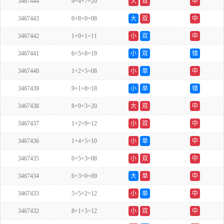
3467444
9+4+7=20
大
双
中
3467443
0+8+0=08
大
双
中
3467442
1+9+1=11
小
双
中
3467441
6+5+8=19
小
双
错
3467440
1+2+5=08
小
单
中
3467439
9+1+8=18
小
单
错
3467438
8+9+3=20
大
双
中
3467437
1+2+9=12
小
双
中
3467436
1+4+5=10
小
单
中
3467435
0+5+3=08
小
双
中
3467434
6+3+0=09
大
单
中
3467433
5+5+2=12
小
单
中
3467432
8+1+3=12
小
双
中