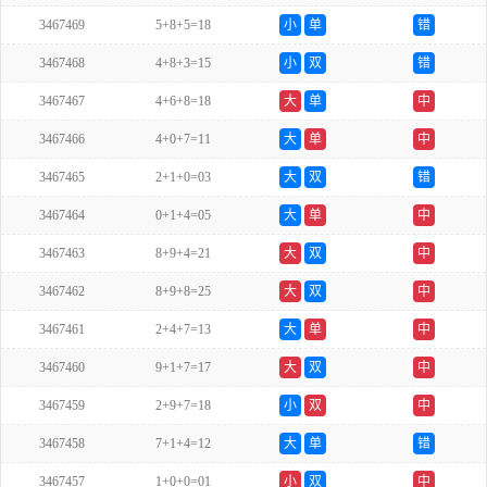
3467469
5+8+5=18
小
单
错
3467468
4+8+3=15
小
双
错
3467467
4+6+8=18
大
单
中
3467466
4+0+7=11
大
单
中
3467465
2+1+0=03
大
双
错
3467464
0+1+4=05
大
单
中
3467463
8+9+4=21
大
双
中
3467462
8+9+8=25
大
双
中
3467461
2+4+7=13
大
单
中
3467460
9+1+7=17
大
双
中
3467459
2+9+7=18
小
双
中
3467458
7+1+4=12
大
单
错
3467457
1+0+0=01
小
双
中