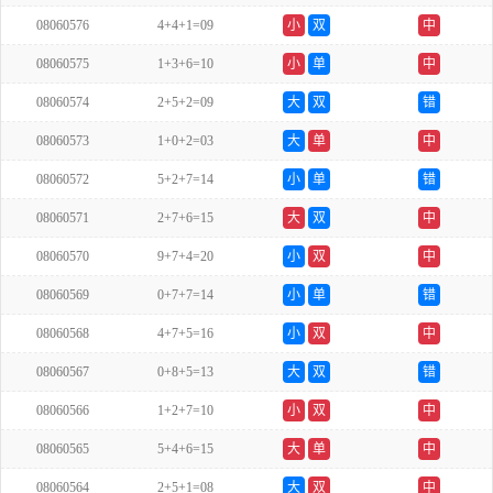
08060576
4+4+1=09
小
双
中
08060575
1+3+6=10
小
单
中
08060574
2+5+2=09
大
双
错
08060573
1+0+2=03
大
单
中
08060572
5+2+7=14
小
单
错
08060571
2+7+6=15
大
双
中
08060570
9+7+4=20
小
双
中
08060569
0+7+7=14
小
单
错
08060568
4+7+5=16
小
双
中
08060567
0+8+5=13
大
双
错
08060566
1+2+7=10
小
双
中
08060565
5+4+6=15
大
单
中
08060564
2+5+1=08
大
双
中