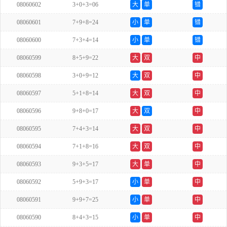
08060602
3+0+3=06
大
单
错
08060601
7+9+8=24
小
单
错
08060600
7+3+4=14
小
单
错
08060599
8+5+9=22
大
双
中
08060598
3+0+9=12
大
双
中
08060597
5+1+8=14
大
双
中
08060596
9+8+0=17
大
双
中
08060595
7+4+3=14
大
双
中
08060594
7+1+8=16
大
双
中
08060593
9+3+5=17
大
单
中
08060592
5+9+3=17
小
单
中
08060591
9+9+7=25
小
单
中
08060590
8+4+3=15
小
单
中