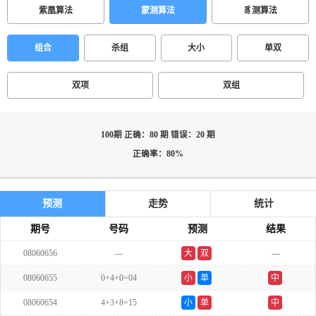
紫凰算法
蒙测算法
豸测算法
组合
杀组
大小
单双
双项
双组
100期 正确：80 期 错误：20 期
正确率：80%
预测
走势
统计
期号
号码
预测
结果
08060656
---
大
双
---
08060655
0+4+0=04
小
单
中
08060654
4+3+8=15
小
单
中