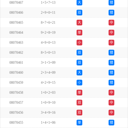
08070467
1+5+7=13
大
错
08070466
2+9+0=11
双
错
08070465
8+7+6=21
大
中
08070464
9+2+8=19
单
中
08070463
4+9+0=13
小
中
08070462
8+5+0=13
双
错
08070461
3+1+5=09
双
错
08070460
2+3+4=09
大
错
08070459
4+2+9=15
小
错
08070458
1+0+2=03
单
中
08070457
1+0+9=10
双
中
08070456
3+4+9=16
双
中
08070455
1+4+1=06
单
错