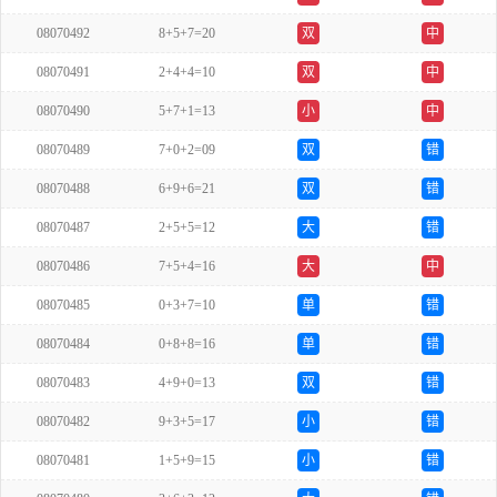
08070492
8+5+7=20
双
中
08070491
2+4+4=10
双
中
08070490
5+7+1=13
小
中
08070489
7+0+2=09
双
错
08070488
6+9+6=21
双
错
08070487
2+5+5=12
大
错
08070486
7+5+4=16
大
中
08070485
0+3+7=10
单
错
08070484
0+8+8=16
单
错
08070483
4+9+0=13
双
错
08070482
9+3+5=17
小
错
08070481
1+5+9=15
小
错